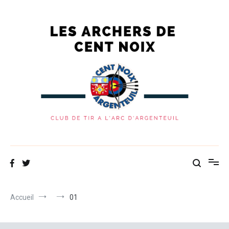
Aller
au
contenu
Les Archers de Cent Noix
Site du club de tir à l'arc d'Argenteuil
Accueil
01