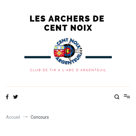
Les Archers de Cent Noix
Site du club de tir à l'arc d'Argenteuil
Accueil
Concours