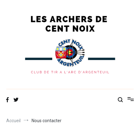
Les Archers de Cent Noix
Site du club de tir à l'arc d'Argenteuil
Accueil
Nous contacter