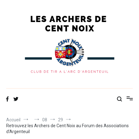
Les Archers de Cent Noix
Site du club de tir à l'arc d'Argenteuil
Accueil
08
29
Retrouvez les Archers de Cent Noix au Forum des Associations
d’Argenteuil