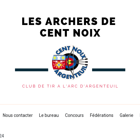
s Archers de Cent Noix
 du club de tir à l'arc d'Argenteuil
Nous contacter
Le bureau
Concours
Fédérations
Galerie
024