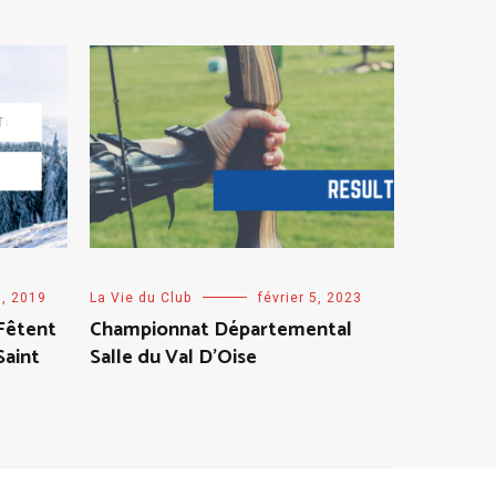
9, 2019
La Vie du Club
février 5, 2023
Fêtent
Championnat Départemental
Saint
Salle du Val D’Oise