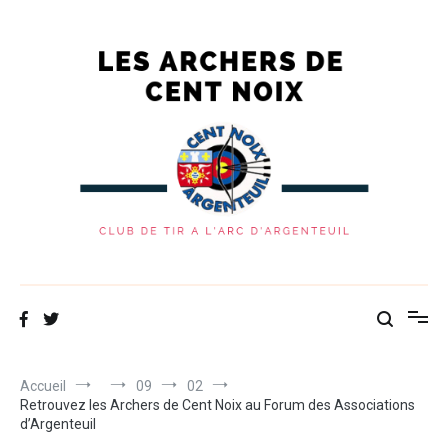
Les Archers de Cent Noix
Site du club de tir à l'arc d'Argenteuil
Accueil
09
02
Retrouvez les Archers de Cent Noix au Forum des Associations
d’Argenteuil